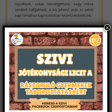
rajzoltunk, sokat beszélgettünk, vagy mese
zenéket hallgattunk. A kis pihenő után az adott
napi témához kapcsolódóan kézműveskedtünk.
Minden nap különböző tárgyakat készítettünk,
×
amiket a mesékben láttunk vagy éppen a
főhősünk használt.
Itt mindenki szabadjára engedhette a
fantáziáját, sok színes és egyedi alkotás készült,
amit délután haza is vihettünk magunkkal.
A kézműves foglalkozás után következtek a
csapatfeladatok. Olyan változatos, különböző
képességeket igénylő feladatokat állítottunk
össze, amik biztosították, hogy a csapatból
mindenki ki tudja venni a részét a játékokból.
Egész héten két csapatra osztva kellett ezeket a
feladatokat megoldanunk, ami nagyon jól
sikerült is. Külféle fejtörők, labirintusok,