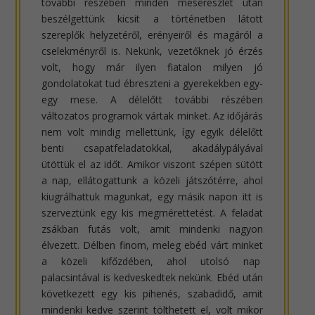
további részében minden meserészlet után
beszélgettünk kicsit a történetben látott
szereplők helyzetéről, erényeiről és magáról a
cselekményről is. Nekünk, vezetőknek jó érzés
volt, hogy már ilyen fiatalon milyen jó
gondolatokat tud ébreszteni a gyerekekben egy-
egy mese. A délelőtt további részében
változatos programok vártak minket. Az időjárás
nem volt mindig mellettünk, így egyik délelőtt
benti csapatfeladatokkal, akadálypályával
ütöttük el az időt. Amikor viszont szépen sütött
a nap, ellátogattunk a közeli játszótérre, ahol
kiugrálhattuk magunkat, egy másik napon itt is
szerveztünk egy kis megmérettetést. A feladat
zsákban futás volt, amit mindenki nagyon
élvezett. Délben finom, meleg ebéd várt minket
a közeli kifőzdében, ahol utolsó nap
palacsintával is kedveskedtek nekünk. Ebéd után
következett egy kis pihenés, szabadidő, amit
mindenki kedve szerint tölthetett el, volt mikor