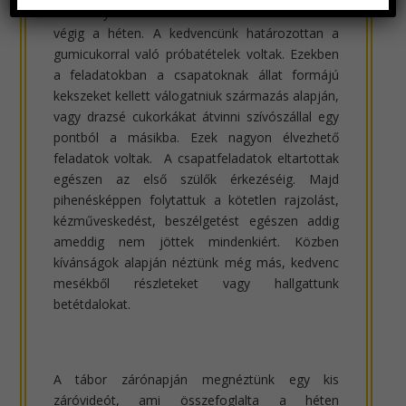
feladványok bekötött szemmel vezettek minket
végig a héten. A kedvencünk határozottan a
gumicukorral való próbatételek voltak. Ezekben
a feladatokban a csapatoknak állat formájú
kekszeket kellett válogatniuk származás alapján,
vagy drazsé cukorkákat átvinni szívószállal egy
pontból a másikba. Ezek nagyon élvezhető
feladatok voltak. A csapatfeladatok eltartottak
egészen az első szülők érkezéséig. Majd
pihenésképpen folytattuk a kötetlen rajzolást,
kézműveskedést, beszélgetést egészen addig
ameddig nem jöttek mindenkiért. Közben
kívánságok alapján néztünk még más, kedvenc
mesékből részleteket vagy hallgattunk
betétdalokat.
A tábor zárónapján megnéztünk egy kis
záróvideót, ami összefoglalta a héten