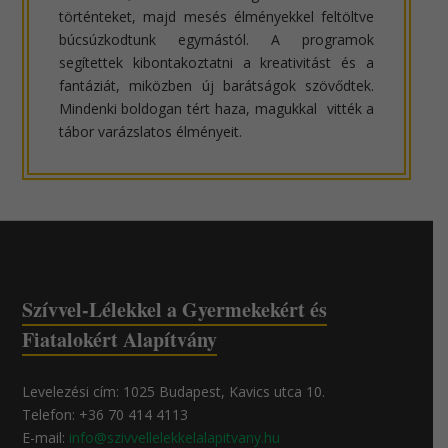
történteket, majd mesés élményekkel feltöltve
búcsúzkodtunk egymástól. A programok
segítettek kibontakoztatni a kreativitást és a
fantáziát, miközben új barátságok szövődtek.
Mindenki boldogan tért haza, magukkal vitték a
tábor varázslatos élményeit.
Szívvel-Lélekkel a Gyermekekért és
Fiatalokért Alapítvány
Levelezési cím: 1025 Budapest, Kavics utca 10.
Telefon: +36 70 414 4113
E-mail:
info@szivvellelekkelalapitvany.hu