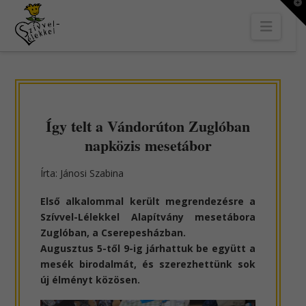
T
t
Navi
W
Így telt a Vándorúton Zuglóban
napközis mesetábor
Írta: Jánosi Szabina
Első alkalommal került megrendezésre a
Szívvel-Lélekkel Alapítvány mesetábora
Zuglóban, a Cserepesházban.
Augusztus 5-től 9-ig járhattuk be együtt a
mesék birodalmát, és szerezhettünk sok
új élményt közösen.